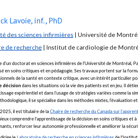
ick Lavoie, inf., PhD
té des sciences infirmières
| Université de Montré
e de recherche
|
Institut de cardiologie
de Montré
re d’un doctorat en sciences infirmières de l’Université de Montréal, 
isé en soins critiques et en pédagogie. Ses travaux portent sur la forma
ionnels de la santé en contexte critique, avec un intérêt particulier pou
e décision
dans les situations où la vie des patients est en jeu. Il dé
issage expérientiel et dans l’usage de stratégies variées comme la simula
thodologique, il se spécialise dans les méthodes mixtes, l’évaluation e
025, il est titulaire de la
Chaire de recherche du Canada sur l’apprenti
mieux comprendre l'apprentissage de la décision en soins critiques et 
gnants, renforcer leur autonomie professionnelle et améliorer la sécuri
dirige le
Laboratoire de recherche en sciences infirmières
de l'Institu