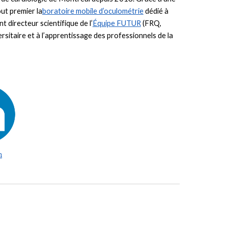
out premier la
boratoire mobile d’oculométrie
dédié à
t directeur scientifique de l’
Équipe FUTUR
(FRQ,
itaire et à l’apprentissage des professionnels de la
n