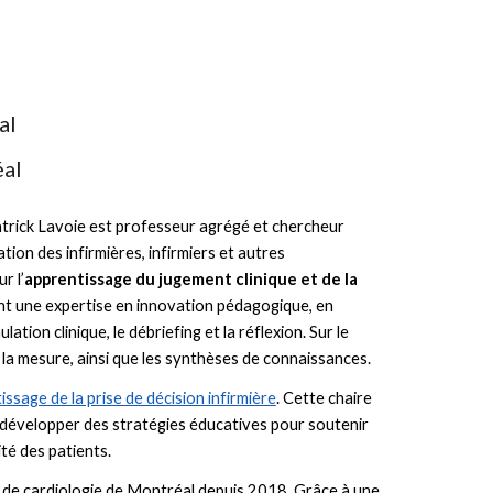
al
al
Patrick Lavoie est professeur agrégé et chercheur
tion des infirmières, infirmiers et autres
r l’
apprentissage du jugement clinique et de la
tient une expertise en innovation pédagogique, en
tion clinique, le débriefing et la réflexion. Sur le
t la mesure, ainsi que les synthèses de connaissances.
ssage de la prise de décision infirmière
. Cette chaire
à développer des stratégies éducatives pour soutenir
té des patients.
t de cardiologie de Montréal depuis 2018. Grâce à une