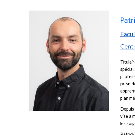
Patr
Facul
Centr
Titulai
spécial
profess
prise d
apprent
plan mé
Depuis 2
vise à 
les soi
Patrick 